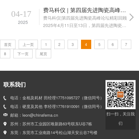
技术服务商，参加了在江苏无锡举办的前沿
费马科仪 | 第四届先进陶瓷高峰论坛精彩回顾
04-17
材料大会(ICFM 2025)。本次...
费马科仪|第四届先进陶瓷高峰论坛精彩回顾
2025
2025年4月11日至13日，第四届先进陶瓷高
峰论坛在南京国际青年会议酒店盛大召开。
作为国内先进陶瓷领域的权威学术会议，本
首页
上一页
1
2
3
4
5
6
7
届论坛以“高熵陶瓷、增材制造、功能材料...
8
下一页
尾页
联系我们
电话：金相及耗材 田经理17751095727（微信同号）
电话：硬度及其他 李经理17761910091（微信同号）
扫一扫，关注我
邮箱：leon@chinafema.cn
们
苏州：苏州市工业园区唯新路63号联东U谷7栋
东莞：东莞市工业南路14号松山湖天安云谷7号楼