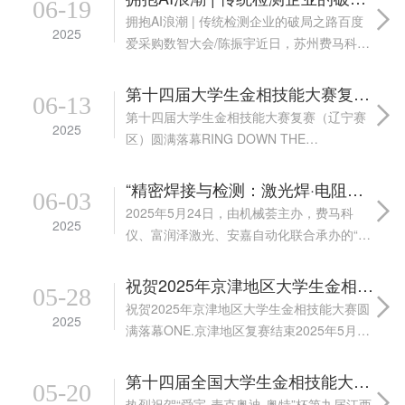
06-19
拥抱AI浪潮 | 传统检测企业的破局之路百度
2025
爱采购数智大会/陈振宇近日，苏州费马科仪
自动化技术有限公司总经理陈振宇先生受邀
出席百度爱采购数智大会，分享了公司在AI
第十四届大学生金相技能大赛复赛（辽宁赛区）圆满落幕
06-13
浪潮下的实践与思考。作为深耕检测仪器
第十四届大学生金相技能大赛复赛（辽宁赛
2025
行...
区）圆满落幕RING DOWN THE
CURTAIN2025年6月6日－8日，由辽宁省教
育厅主办，辽宁工程技术大学承办的第五届
“精密焊接与检测：激光焊·电阻焊·金相分析” 技术交流活动成功举办
06-03
辽宁省大学生金相技能大赛暨第十四届...
2025年5月24日，由机械荟主办，费马科
2025
仪、富润泽激光、安嘉自动化联合承办的“精
密焊接与检测：激光焊·电阻焊·金相分析”论
坛圆满成功。我司总经理陈振宇作了“如何用
祝贺2025年京津地区大学生金相技能大赛圆满落幕
05-28
金相法进行焊接检测？”的技术分享。本...
祝贺2025年京津地区大学生金相技能大赛圆
2025
满落幕ONE.京津地区复赛结束2025年5月
24-25日，第十四届全国大学生金相技能大赛
京津分赛区复赛在北京工业大学成功举办。
第十四届全国大学生金相技能大赛复赛（江西赛区）圆满落幕！
05-20
来自京津地区25所高校的300余...
热烈祝贺“舜宇-麦克奥迪-奥特”杯第九届江西